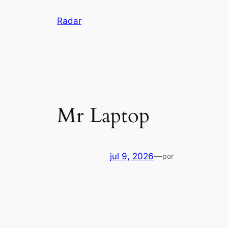
Pular
Radar
para
o
conteúdo
Mr Laptop
jul 9, 2026
—
por