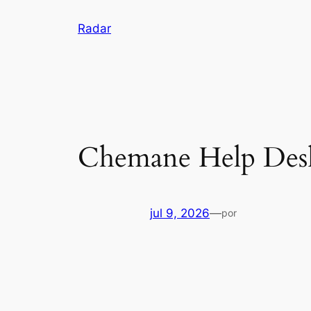
Pular
Radar
para
o
conteúdo
Chemane Help Des
jul 9, 2026
—
por