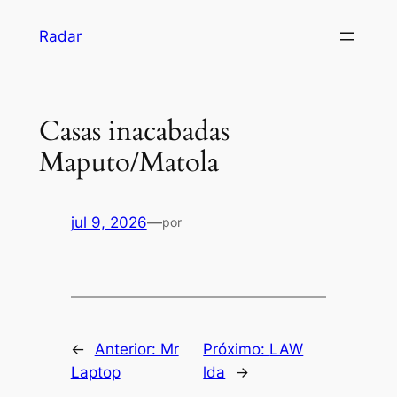
Pular
Radar
para
o
conteúdo
Casas inacabadas
Maputo/Matola
jul 9, 2026
—
por
←
Anterior:
Mr
Próximo:
LAW
Laptop
lda
→