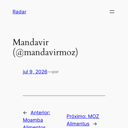
Pular
Radar
para
o
conteúdo
Mandavir
(@mandavirmoz)
jul 9, 2026
—
por
←
Anterior:
Próximo:
MOZ
Moamba
Alimentus
→
Alimentos