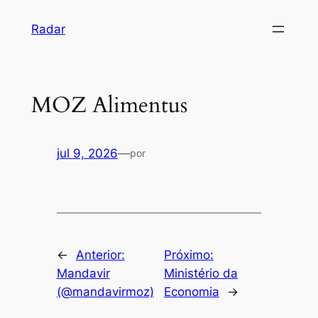
Pular
Radar
para
o
conteúdo
MOZ Alimentus
jul 9, 2026
—
por
←
Anterior:
Próximo:
Mandavir
Ministério da
(@mandavirmoz)
Economia
→