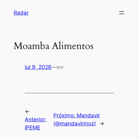
Pular
Radar
para
o
conteúdo
Moamba Alimentos
jul 9, 2026
—
por
←
Próximo:
Mandavir
Anterior:
(@mandavirmoz)
→
IPEME