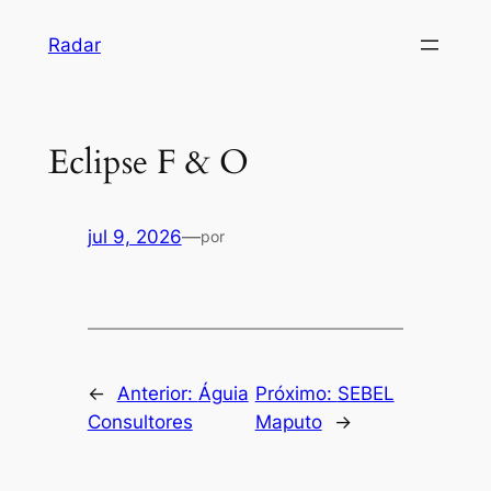
Pular
Radar
para
o
conteúdo
Eclipse F & O
jul 9, 2026
—
por
←
Anterior:
Águia
Próximo:
SEBEL
Consultores
Maputo
→