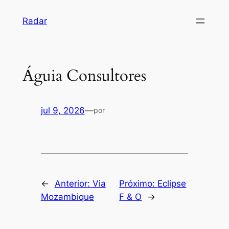
Pular
Radar
para
o
conteúdo
Águia Consultores
jul 9, 2026
—
por
←
Anterior:
Via
Próximo:
Eclipse
Mozambique
F & O
→