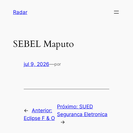
Pular
Radar
para
o
conteúdo
SEBEL Maputo
jul 9, 2026
—
por
Próximo:
SUED
←
Anterior:
Seguranca Eletronica
Eclipse F & O
→