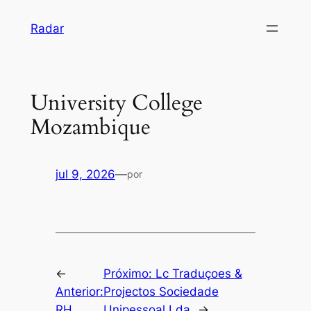
Pular
Radar
para
o
conteúdo
University College
Mozambique
jul 9, 2026
—
por
←
Próximo:
Lc Traduçoes &
Anterior:
Projectos Sociedade
RH
Unipessoal Lda
→