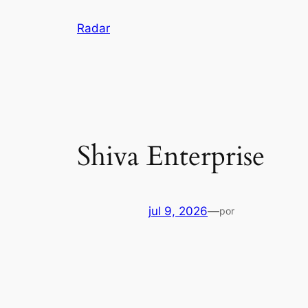
Pular
Radar
para
o
conteúdo
Shiva Enterprise
jul 9, 2026
—
por