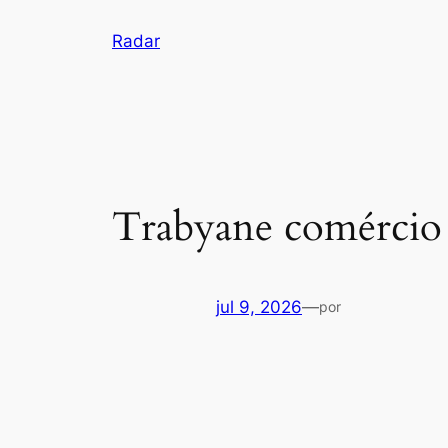
Pular
Radar
para
o
conteúdo
Trabyane comércio 
jul 9, 2026
—
por