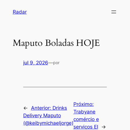
Pular
Radar
para
o
conteúdo
Maputo Boladas HOJE
jul 9, 2026
—
por
Próximo:
←
Anterior:
Drinks
Trabyane
Delivery Maputo
comércio e
(@keibymichaeljorge)
serviços EI
→