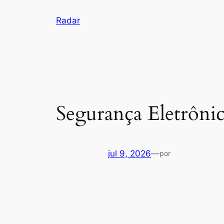
Pular
Radar
para
o
conteúdo
Segurança Eletrôn
jul 9, 2026
—
por