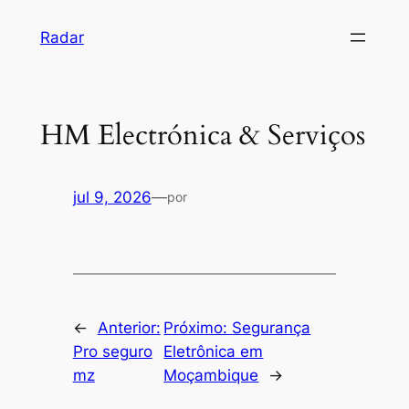
Pular
Radar
para
o
conteúdo
HM Electrónica & Serviços
jul 9, 2026
—
por
←
Anterior:
Próximo:
Segurança
Pro seguro
Eletrônica em
mz
Moçambique
→