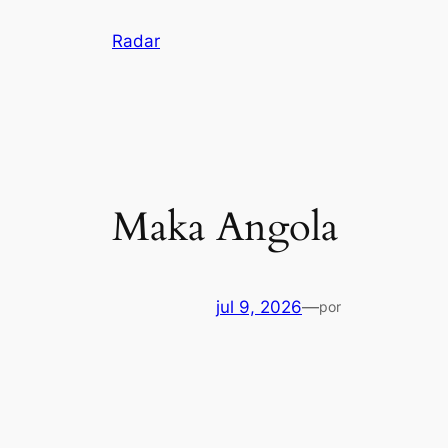
Pular
Radar
para
o
conteúdo
Maka Angola
jul 9, 2026
—
por