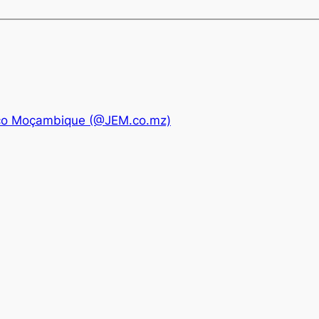
nico Moçambique (@JEM.co.mz)