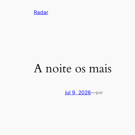
Pular
Radar
para
o
conteúdo
A noite os mais
jul 9, 2026
—
por