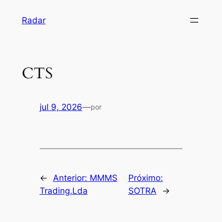
Pular
Radar
para
o
conteúdo
CTS
jul 9, 2026
—
por
←
Anterior:
MMMS
Próximo:
Trading,Lda
SOTRA
→