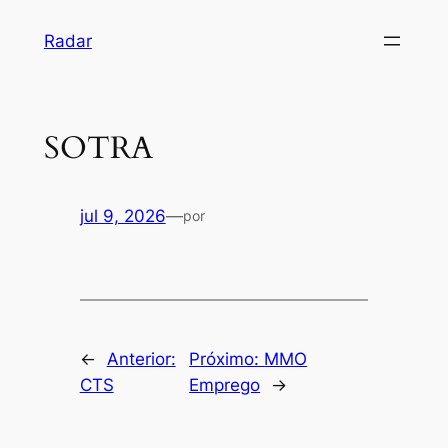
Pular
Radar
para
o
conteúdo
SOTRA
jul 9, 2026
—
por
←
Anterior:
Próximo:
MMO
CTS
Emprego
→