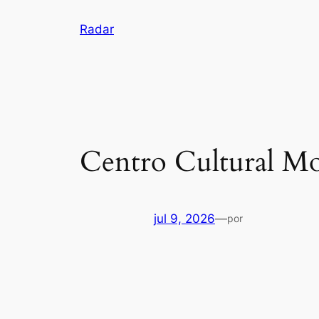
Pular
Radar
para
o
conteúdo
Centro Cultural M
jul 9, 2026
—
por