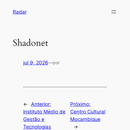
Pular
Radar
para
o
conteúdo
Shadonet
jul 9, 2026
—
por
←
Anterior:
Próximo:
Instituto Médio de
Centro Cultural
Gestão e
Moçambique
Tecnologias
→