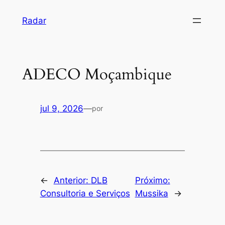
Pular
Radar
para
o
conteúdo
ADECO Moçambique
jul 9, 2026
—
por
←
Anterior:
DLB
Próximo:
Consultoria e Serviços
Mussika
→