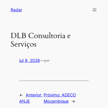
Pular
Radar
para
o
conteúdo
DLB Consultoria e
Serviços
jul 9, 2026
—
por
←
Anterior:
Próximo:
ADECO
ANJE
Moçambique
→