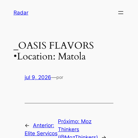
Pular
Radar
para
o
conteúdo
_OASIS FLAVORS
•Location: Matola
jul 9, 2026
—
por
Próximo:
Moz
←
Anterior:
Thinkers
Elite Servicos
(@MozThinkers)
→