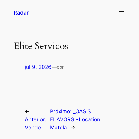
Pular
Radar
para
o
conteúdo
Elite Servicos
jul 9, 2026
—
por
←
Próximo:
_OASIS
Anterior:
FLAVORS •Location:
Vende
Matola
→