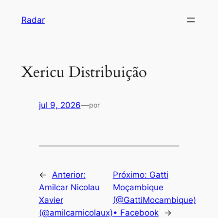
Pular
Radar
para
o
conteúdo
Xericu Distribuição
jul 9, 2026
—
por
←
Anterior:
Próximo:
Gatti
Amilcar Nicolau
Moçambique
Xavier
(@GattiMocambique)
(@amilcarnicolaux)
• Facebook
→