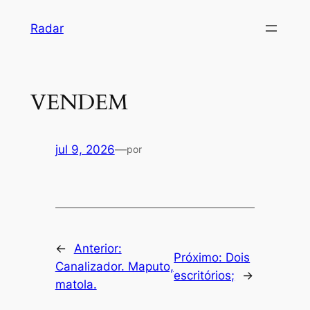
Pular
Radar
para
o
conteúdo
VENDEM
jul 9, 2026
—
por
←
Anterior:
Próximo:
Dois
Canalizador. Maputo,
escritórios;
→
matola.