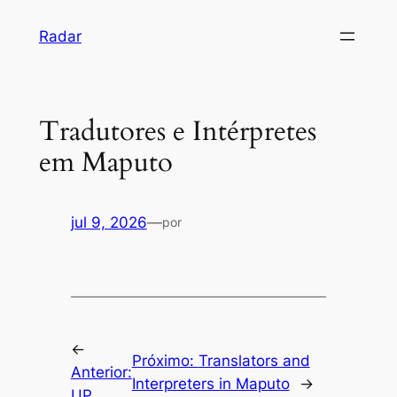
Pular
Radar
para
o
conteúdo
Tradutores e Intérpretes
em Maputo
jul 9, 2026
—
por
←
Próximo:
Translators and
Anterior:
Interpreters in Maputo
→
UP