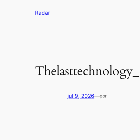
Pular
Radar
para
o
conteúdo
Thelasttechnology
jul 9, 2026
—
por