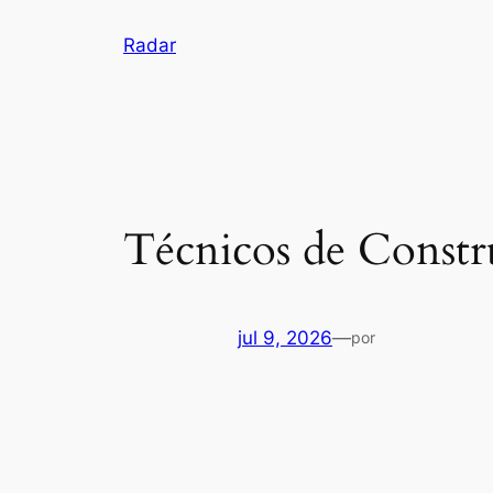
Pular
Radar
para
o
conteúdo
Técnicos de Const
jul 9, 2026
—
por