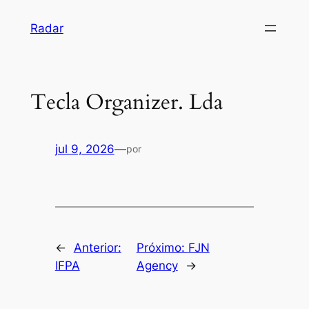
Pular
Radar
para
o
conteúdo
Tecla Organizer. Lda
jul 9, 2026
—
por
←
Anterior:
Próximo:
FJN
IFPA
Agency
→