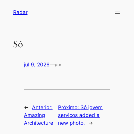
Pular
Radar
para
o
conteúdo
Só
jul 9, 2026
—
por
←
Anterior:
Próximo:
Só jovem
Amazing
servicos added a
Architecture
new photo.
→