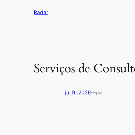
Pular
Radar
para
o
conteúdo
Serviços de Consul
jul 9, 2026
—
por