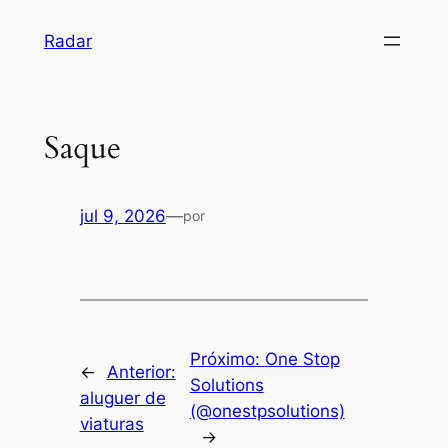
Pular
Radar
para
o
conteúdo
Saque
jul 9, 2026
—
por
Próximo:
One Stop
←
Anterior:
Solutions
aluguer de
(@onestpsolutions)
viaturas
→