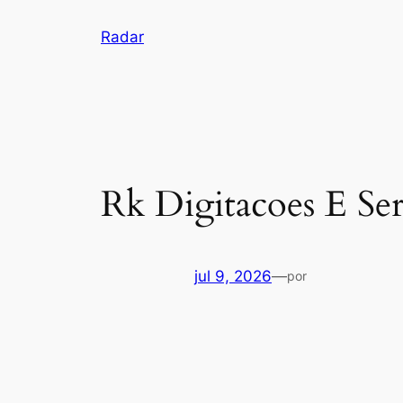
Pular
Radar
para
o
conteúdo
Rk Digitacoes E Ser
jul 9, 2026
—
por