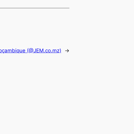
 Moçambique (@JEM.co.mz)
→