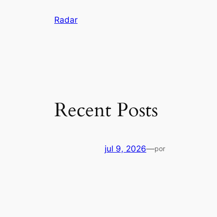
Pular
Radar
para
o
conteúdo
Recent Posts
jul 9, 2026
—
por