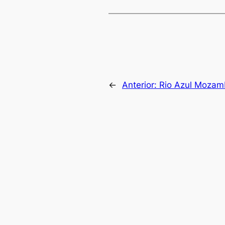
←
Anterior:
Rio Azul Mozamb