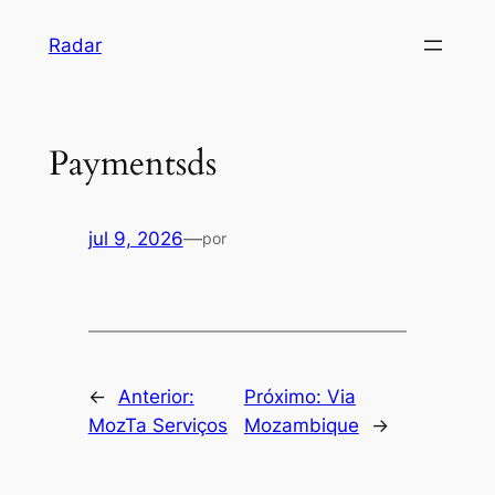
Pular
Radar
para
o
conteúdo
Paymentsds
jul 9, 2026
—
por
←
Anterior:
Próximo:
Via
MozTa Serviços
Mozambique
→