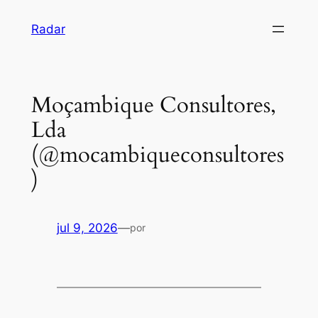
Pular
Radar
para
o
conteúdo
Moçambique Consultores,
Lda
(@mocambiqueconsultores
)
jul 9, 2026
—
por