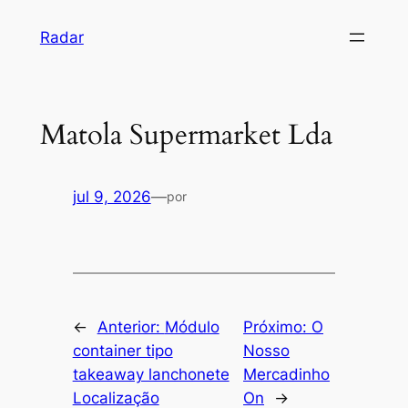
Pular
Radar
para
o
conteúdo
Matola Supermarket Lda
jul 9, 2026
—
por
←
Anterior:
Módulo
Próximo:
O
container tipo
Nosso
takeaway lanchonete
Mercadinho
Localização
On
→