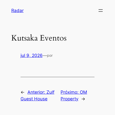
Pular
Radar
para
o
conteúdo
Kutsaka Eventos
jul 9, 2026
—
por
←
Anterior:
Zulf
Próximo:
OM
Guest House
Property
→