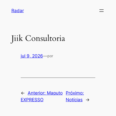
Pular
Radar
para
o
conteúdo
Jiik Consultoria
jul 9, 2026
—
por
←
Anterior:
Maputo
Próximo:
EXPRESSO
Notícias
→