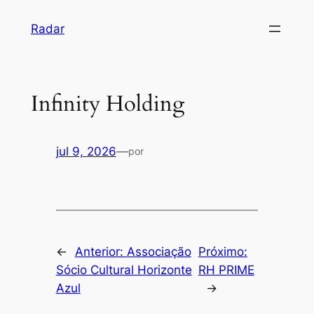
Pular
Radar
para
o
conteúdo
Infinity Holding
jul 9, 2026
—
por
←
Anterior:
Associação
Próximo:
Sócio Cultural Horizonte
RH PRIME
Azul
→