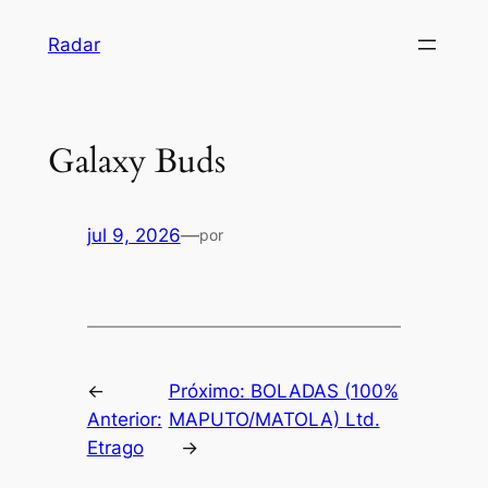
Pular
Radar
para
o
conteúdo
Galaxy Buds
jul 9, 2026
—
por
←
Próximo:
BOLADAS (100%
Anterior:
MAPUTO/MATOLA) Ltd.
Etrago
→