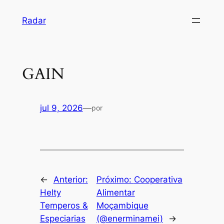
Pular
Radar
para
o
conteúdo
GAIN
jul 9, 2026
—
por
←
Anterior:
Próximo:
Cooperativa
Helty
Alimentar
Temperos &
Moçambique
Especiarias
(@enerminamei)
→