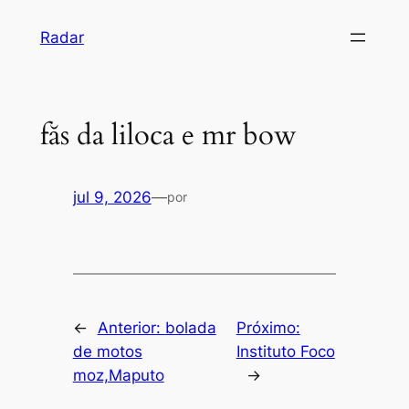
Pular
Radar
para
o
conteúdo
făs da liloca e mr bow
jul 9, 2026
—
por
←
Anterior:
bolada
Próximo:
de motos
Instituto Foco
moz,Maputo
→