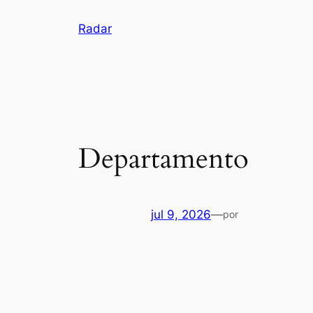
Pular
Radar
para
o
conteúdo
Departamento
jul 9, 2026
—
por