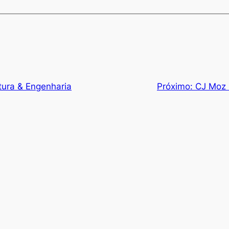
tura & Engenharia
Próximo:
CJ Moz 