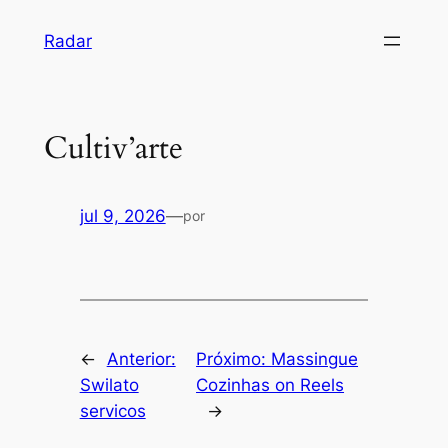
Pular
Radar
para
o
conteúdo
Cultiv’arte
jul 9, 2026
—
por
←
Anterior:
Próximo:
Massingue
Swilato
Cozinhas on Reels
servicos
→