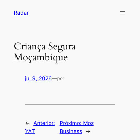
Pular
Radar
para
o
conteúdo
Criança Segura
Moçambique
jul 9, 2026
—
por
←
Anterior:
Próximo:
Moz
YAT
Business
→