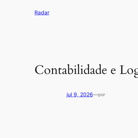
Pular
Radar
para
o
conteúdo
Contabilidade e Log
jul 9, 2026
—
por